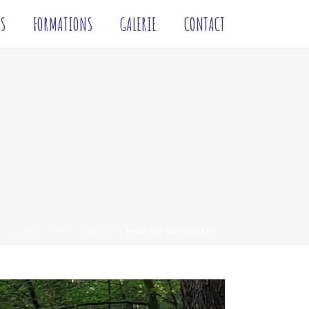
S
FORMATIONS
GALERIE
CONTACT
ACCUEIL
»
PHOTO ALBUMS
»
THÉÂTRE DES FORÊTS