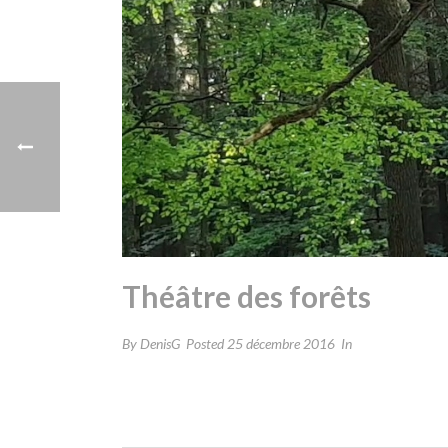
Théâtre des forêts
By
DenisG
Posted
25 décembre 2016
In