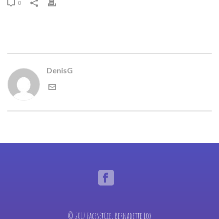
0
DenisG
© 2017 FacesEtCie, Bernadette Lox