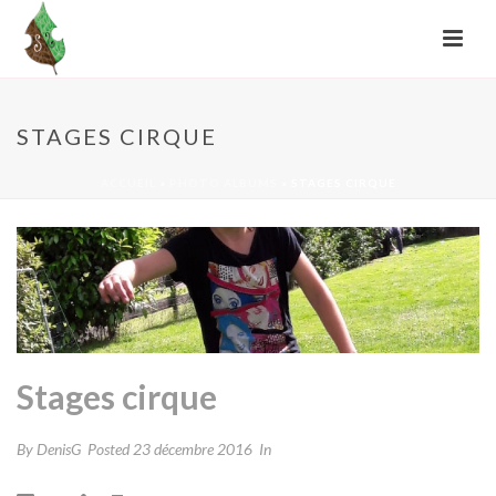
STAGES CIRQUE
ACCUEIL
»
PHOTO ALBUMS
»
STAGES CIRQUE
Stages cirque
By
DenisG
Posted
23 décembre 2016
In